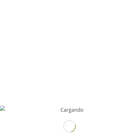
marzo 2019
febrero 2019
+34 93 370 76 21
+34 625 613 332
info@osteoprat.com