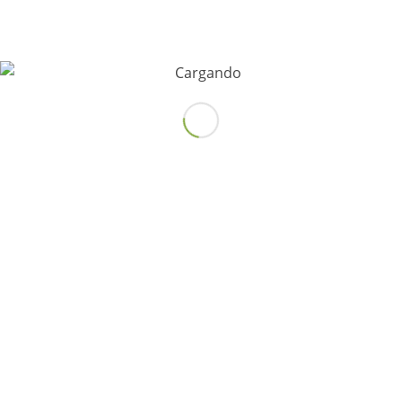
He leído, acepto y entiendo la
política de
privacidad
*
Para mayor seguridad, responde la siguiente
pregunta
*
4 + 4 = ?